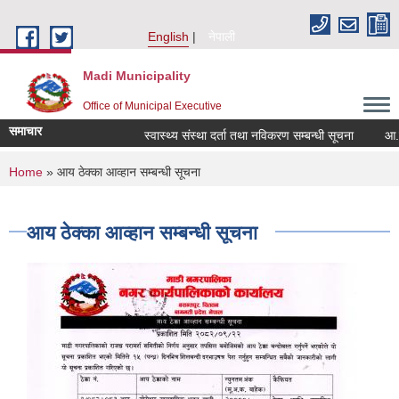
Skip to main content
English
नेपाली
Madi Municipality
Office of Municipal Executive
समाचार
स्वास्थ्य संस्था दर्ता तथा नविकरण सम्बन्धी सूचना
आ.व. २०८
You are here
Home
» आय ठेक्का आव्हान सम्बन्धी सूचना
आय ठेक्का आव्हान सम्बन्धी सूचना