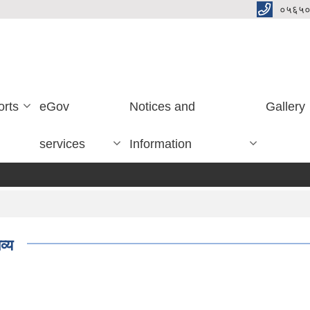
०५६५०
orts
eGov
Notices and
Gallery
services
Information
व्य