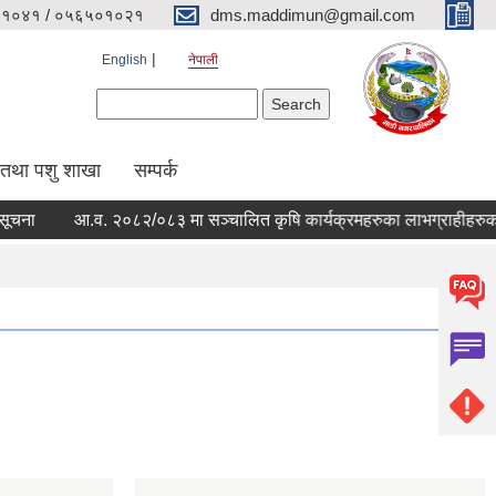
१०४१ / ०५६५०१०२१
dms.maddimun@gmail.com
English
नेपाली
Search form
Search
 तथा पशु शाखा
सम्पर्क
ा
आ.व. २०८२/०८३ मा सञ्चालित कृषि कार्यक्रमहरुका लाभग्राहीहरुको विव