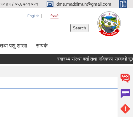
१०४१ / ०५६५०१०२१
dms.maddimun@gmail.com
English
नेपाली
Search form
Search
 तथा पशु शाखा
सम्पर्क
स्वास्थ्य संस्था दर्ता तथा नविकरण सम्बन्धी सूचना