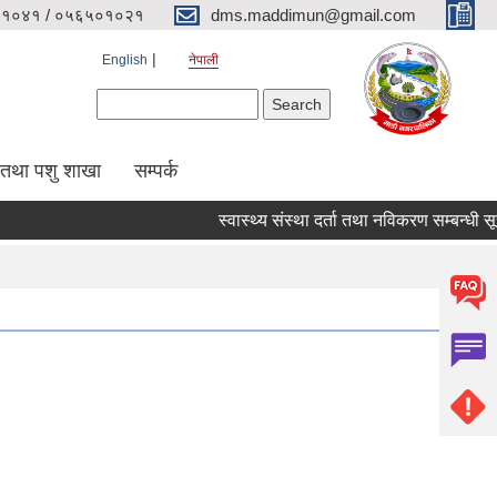
१०४१ / ०५६५०१०२१
dms.maddimun@gmail.com
English
नेपाली
Search form
Search
 तथा पशु शाखा
सम्पर्क
स्वास्थ्य संस्था दर्ता तथा नविकरण सम्बन्धी सूचना