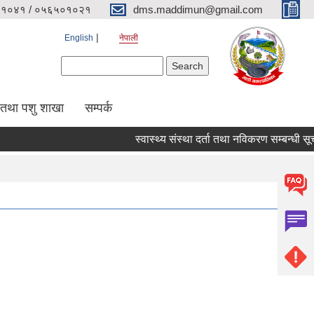
१०४१ / ०५६५०१०२१
dms.maddimun@gmail.com
English
नेपाली
Search form
Search
 तथा पशु शाखा
सम्पर्क
स्वास्थ्य संस्था दर्ता तथा नविकरण सम्बन्धी सूचना